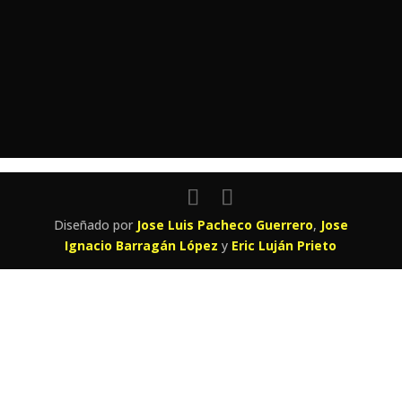
¿Has olvidado tu contraseña?
Diseñado por
Jose Luis Pacheco Guerrero
,
Jose
Ignacio Barragán López
y
Eric Luján Prieto