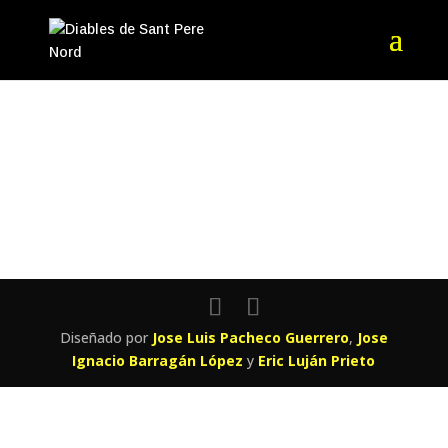
[ninja_form id='9′]
Diseñado por
Jose Luis Pacheco Guerrero
,
Jose
Ignacio Barragán López
y
Eric Luján Prieto