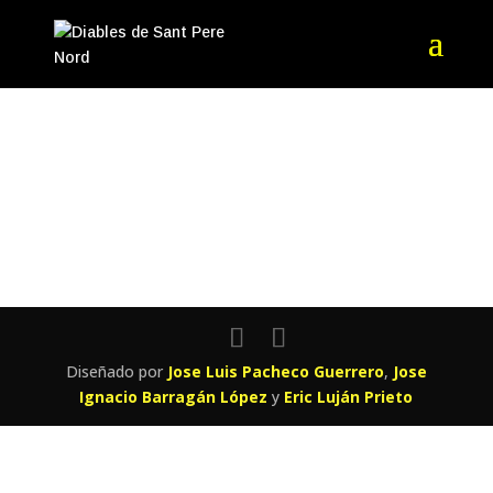
[ninja_form id='2′]
Diseñado por
Jose Luis Pacheco Guerrero
,
Jose
Ignacio Barragán López
y
Eric Luján Prieto