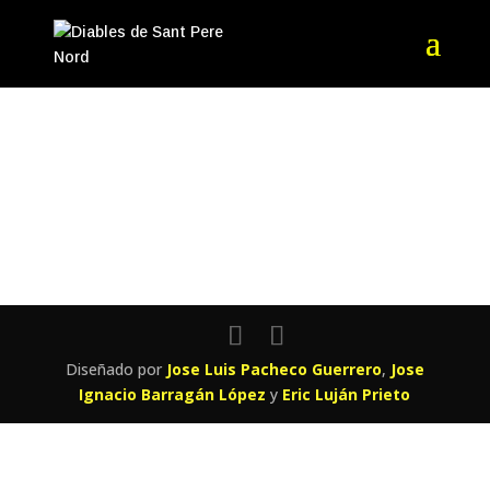
[ninja_form id='3′]
Diseñado por
Jose Luis Pacheco Guerrero
,
Jose
Ignacio Barragán López
y
Eric Luján Prieto