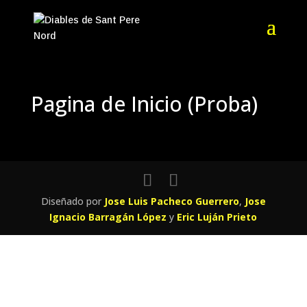
Pagina de Inicio (Proba)
Diseñado por
Jose Luis Pacheco Guerrero
,
Jose
Ignacio Barragán López
y
Eric Luján Prieto