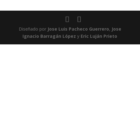
Diseñado por
Jose Luis Pacheco Guerrero
,
Jose
Ignacio Barragán López
y
Eric Luján Prieto