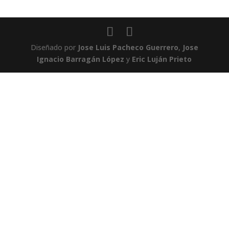
Diseñado por
Jose Luis Pacheco Guerrero
,
Jose
Ignacio Barragán López
y
Eric Luján Prieto