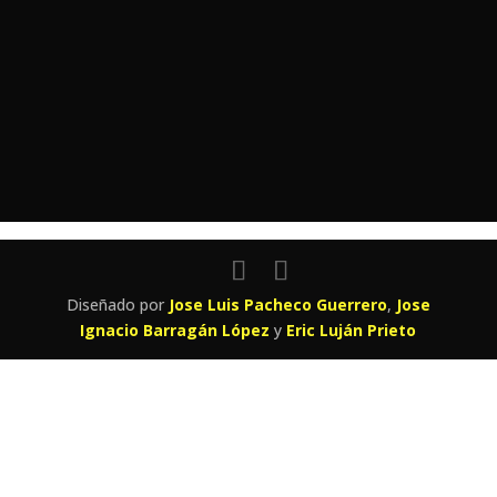
Comentarios
Diseñado por
Jose Luis Pacheco Guerrero
,
Jose
Ignacio Barragán López
y
Eric Luján Prieto