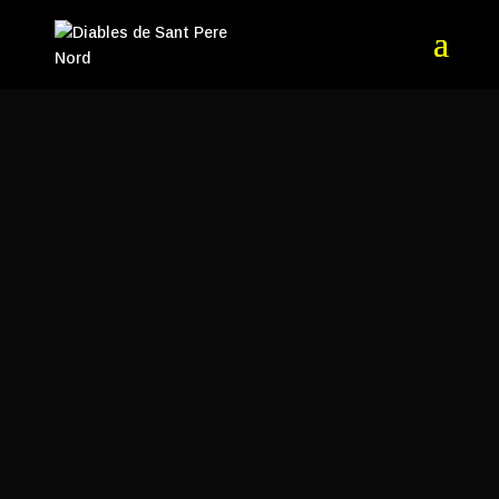
Nac
ho
B
Información
Entradas