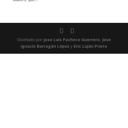
Diseñado por
Jose Luis Pacheco Guerrero
,
Jose
Ignacio Barragán López
y
Eric Luján Prieto