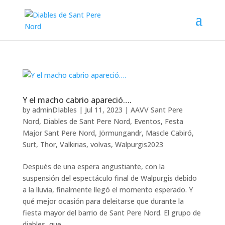
Y el macho cabrio apareció….
by
adminDIables
|
Jul 11, 2023
|
AAVV Sant Pere
Nord
,
Diables de Sant Pere Nord
,
Eventos
,
Festa
Major Sant Pere Nord
,
Jörmungandr
,
Mascle Cabiró
,
Surt
,
Thor
,
Valkirias
,
volvas
,
Walpurgis2023
Después de una espera angustiante, con la
suspensión del espectáculo final de Walpurgis debido
a la lluvia, finalmente llegó el momento esperado. Y
qué mejor ocasión para deleitarse que durante la
fiesta mayor del barrio de Sant Pere Nord. El grupo de
diables, que...