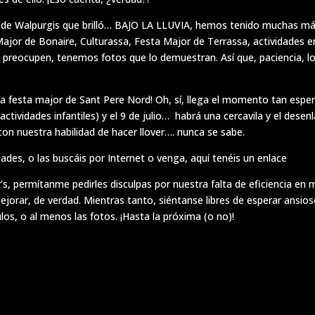
 de Walpurgis que brilló… BAJO LA LLUVIA, hemos tenido muchas má
ajor de Bonaire, Culturassa, Festa Major de Terrassa, actividades e
se preocupen, tenemos fotos que lo demuestran. Así que, paciencia, lo
la
festa major de Sant Pere Nord
! Oh, sí, llega el momento tan espera
o (actividades infantiles) y el 9 de julio… habrá una cercavila y el des
n nuestra habilidad de hacer llover…. nunca se sabe.
dades, o las buscáis por Internet o venga, aquí tenéis un
enlace
r’s, permítanme pedirles disculpas por nuestra falta de eficiencia en 
rar, de verdad. Mientras tanto, siéntanse libres de esperar ansios
los, o al menos las fotos. ¡Hasta la próxima (o no)!