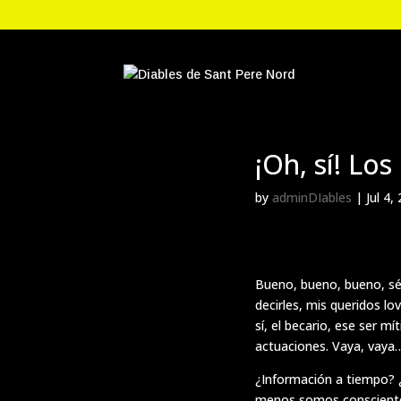
¡Oh, sí! Lo
by
adminDIables
|
Jul 4,
Bueno, bueno, bueno, sé
decirles, mis queridos l
sí, el becario, ese ser m
actuaciones. Vaya, vaya
¿Información a tiempo? 
menos somos conscientes