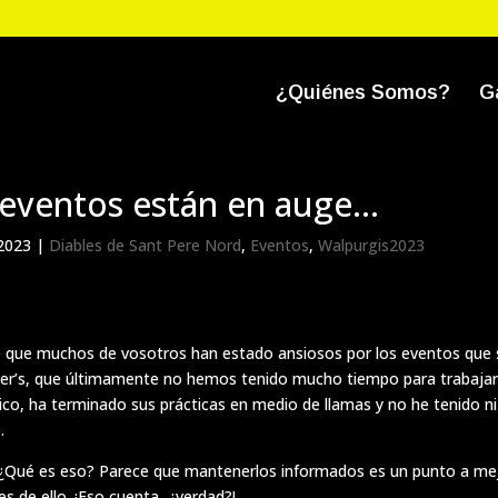
¿Quiénes Somos?
G
s eventos están en auge…
 2023
|
Diables de Sant Pere Nord
,
Eventos
,
Walpurgis2023
 que muchos de vosotros han estado ansiosos por los eventos que 
over’s, que últimamente no hemos tenido mucho tiempo para trabajar
ítico, ha terminado sus prácticas en medio de llamas y no he tenido n
…
¿Qué es eso? Parece que mantenerlos informados es un punto a mejo
 de ello. ¡Eso cuenta, ¿verdad?!