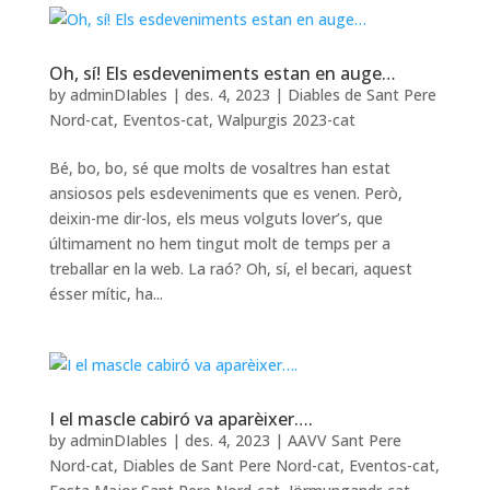
Oh, sí! Els esdeveniments estan en auge…
by
adminDIables
|
des. 4, 2023
|
Diables de Sant Pere
Nord-cat
,
Eventos-cat
,
Walpurgis 2023-cat
Bé, bo, bo, sé que molts de vosaltres han estat
ansiosos pels esdeveniments que es venen. Però,
deixin-me dir-los, els meus volguts lover’s, que
últimament no hem tingut molt de temps per a
treballar en la web. La raó? Oh, sí, el becari, aquest
ésser mític, ha...
I el mascle cabiró va aparèixer….
by
adminDIables
|
des. 4, 2023
|
AAVV Sant Pere
Nord-cat
,
Diables de Sant Pere Nord-cat
,
Eventos-cat
,